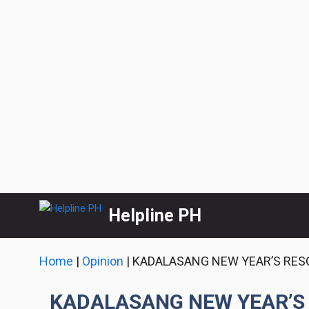
Skip
Helpline PH
to
content
Home
|
Opinion
|
KADALASANG NEW YEAR’S RESOL
KADALASANG NEW YEAR’S