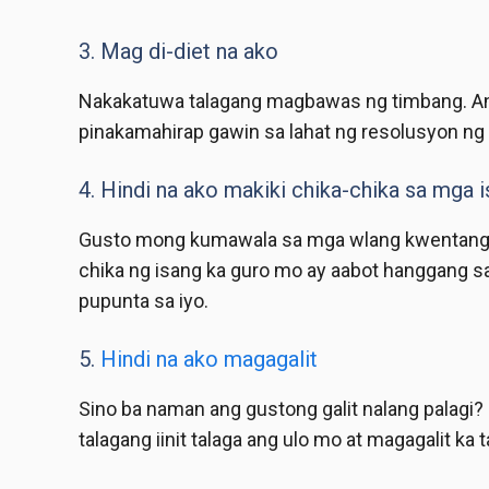
3. Mag di-diet na ako
Nakakatuwa talagang magbawas ng timbang. Ang d
pinakamahirap gawin sa lahat ng resolusyon ng 
4. Hindi na ako makiki chika-chika sa mga i
Gusto mong kumawala sa mga wlang kwentang is
chika ng isang ka guro mo ay aabot hanggang sa
pupunta sa iyo.
5.
Hindi na ako magagalit
Sino ba naman ang gustong galit nalang palagi?
talagang iinit talaga ang ulo mo at magagalit ka 