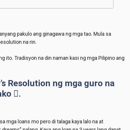
anyang pakulo ang ginagawa ng mga tao. Mula sa
solution na rin.
 ito. Tradisyon na din naman kasi ng mga Pilipino ang
r’s Resolution ng mga guro na
ko .
 mga loans mo pero di talaga kaya lalo na at
 dreams” nalang. Kaya ang loan na 3 years lang dapat,