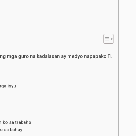
on ng mga guro na kadalasan ay medyo napapako .
mga isyu
n ko sa trabaho
ho sa bahay