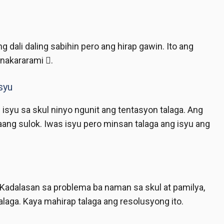
ali daling sabihin pero ang hirap gawin. Ito ang
nakararami .
syu
yu sa skul ninyo ngunit ang tentasyon talaga. Ang
ang sulok. Iwas isyu pero minsan talaga ang isyu ang
 Kadalasan sa problema ba naman sa skul at pamilya,
talaga. Kaya mahirap talaga ang resolusyong ito.