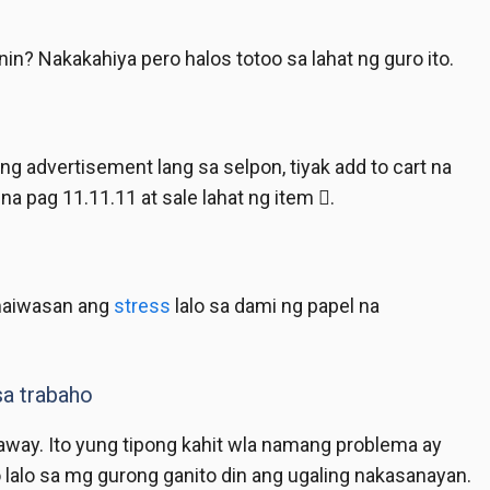
nin? Nakakahiya pero halos totoo sa lahat ng guro ito.
g advertisement lang sa selpon, tiyak add to cart na
na pag 11.11.11 at sale lahat ng item .
 maiwasan ang
stress
lalo sa dami ng papel na
sa trabaho
 away. Ito yung tipong kahit wla namang problema ay
 lalo sa mg gurong ganito din ang ugaling nakasanayan.