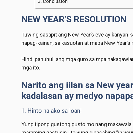
Conclusion
NEW YEAR’S RESOLUTION
Tuwing sasapit ang New Year’s eve ay kanyan k
hapag-kainan, sa kasuotan at mapa New Year’s re
Hindi pahuhuli ang mga guro sa mga nakagawiang
mga ito.
Narito ang iilan sa New yea
kadalasan ay medyo napapa
1. Hinto na ako sa loan!
Yung tipong gustong gusto mo nang makawala sa
maraming gastusin. Ito yung sinasabing “in your