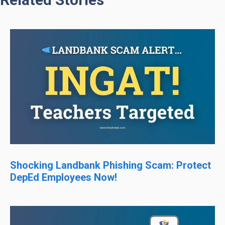
Shocking Landbank Phishing Scam: Protect
DepEd Employees Now!