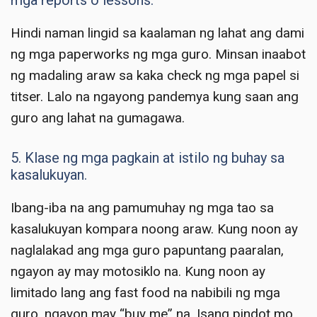
mga reports o lessons.
Hindi naman lingid sa kaalaman ng lahat ang dami
ng mga paperworks ng mga guro. Minsan inaabot
ng madaling araw sa kaka check ng mga papel si
titser. Lalo na ngayong pandemya kung saan ang
guro ang lahat na gumagawa.
5. Klase ng mga pagkain at istilo ng buhay sa
kasalukuyan.
Ibang-iba na ang pamumuhay ng mga tao sa
kasalukuyan kompara noong araw. Kung noon ay
naglalakad ang mga guro papuntang paaralan,
ngayon ay may motosiklo na. Kung noon ay
limitado lang ang fast food na nabibili ng mga
guro, ngayon may “buy me” na. Isang pindot mo