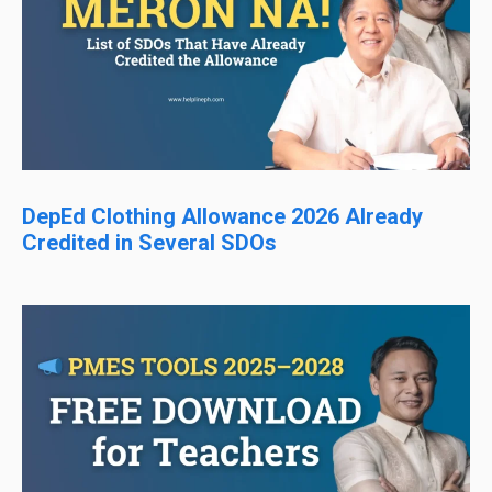
DepEd Clothing Allowance 2026 Already
Credited in Several SDOs