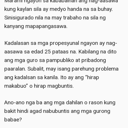
Marami ngayon sa kababaihan ang nag-aasawa
kung kaylan sila ay medyo handa na sa buhay.
Sinisigurado nila na may trabaho na sila ng
kanyang mapapangasawa.
Kadalasan sa mga propesyunal ngayon ay nag-
aasawa sa edad 25 pataas na. Kabilang na dito
ang mga guro sa pampubliko at pribadong
paaralan. Subalit, may isang parehung problema
ang kadalsan sa kanila. Ito ay ang “hirap
makabuo” o hirap magbuntis.
Ano-ano nga ba ang mga dahilan o rason kung
bakit hindi agad nabubuntis ang mga gurong
babae?