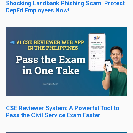
Shocking Landbank Phishing Scam: Protect
DepEd Employees Now!
CSE Reviewer System: A Powerful Tool to
Pass the Civil Service Exam Faster