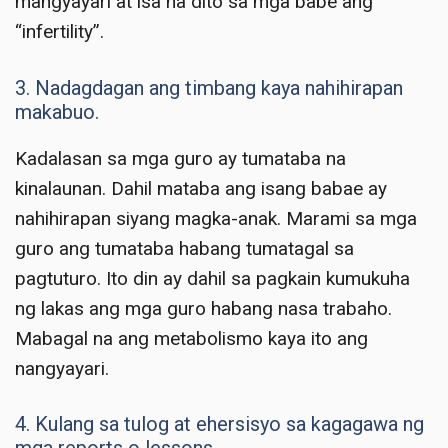
mangyayari at isa na dito sa mga babe ang
“infertility”.
3. Nadagdagan ang timbang kaya nahihirapan
makabuo.
Kadalasan sa mga guro ay tumataba na
kinalaunan. Dahil mataba ang isang babae ay
nahihirapan siyang magka-anak. Marami sa mga
guro ang tumataba habang tumatagal sa
pagtuturo. Ito din ay dahil sa pagkain kumukuha
ng lakas ang mga guro habang nasa trabaho.
Mabagal na ang metabolismo kaya ito ang
nangyayari.
4. Kulang sa tulog at ehersisyo sa kagagawa ng