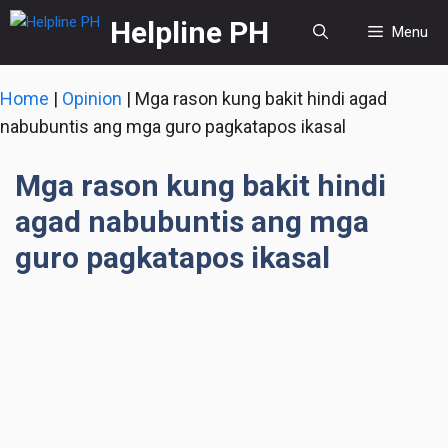
Skip
Helpline PH
Menu
to
content
Home
|
Opinion
|
Mga rason kung bakit hindi agad
nabubuntis ang mga guro pagkatapos ikasal
Mga rason kung bakit hindi
agad nabubuntis ang mga
guro pagkatapos ikasal