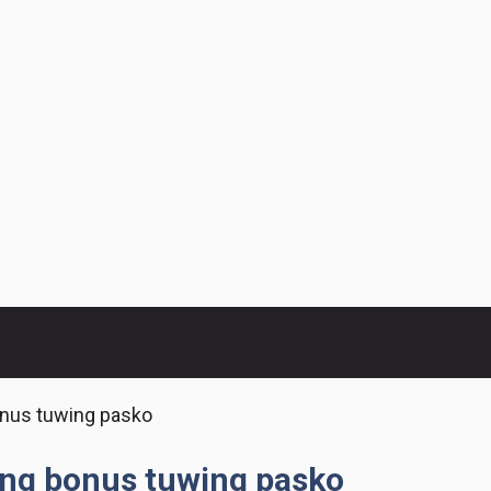
onus tuwing pasko
ang bonus tuwing pasko