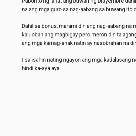
Paborito ng lahat ang buwan ng Disyembre dahil
na ang mga guro sa nag-aabang sa buwang ito da
Dahil sa bonus, marami din ang nag-aabang na 
kaluoban ang magbigay pero meron din talagan
ang mga kamag-anak natin ay nasobrahan na di
Iisa isahin nating ngayon ang mga kadalasang
hindi ka-aya aya.