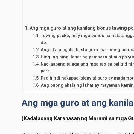
Ang mga guro at ang kanilang bonus tuwing p
Tuwing pasko, may mga bonus na natatangga
ito.
Ang akala ng iba basta guro maraming bonus
Hingi ng hingi lahat ng pamasko at sila pa 
Nag-aabang talaga ang mga tao sa paligid nin
pera.
Pag hindi nakapag-bigay si guro ay madamot
Ang buong akala ng lahat ay mayaman kamin
Ang mga guro at ang kanil
(Kadalasang Karanasan ng Marami sa mga Gu