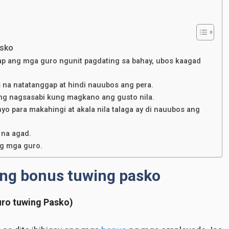
asko
p ang mga guro ngunit pagdating sa bahay, ubos kaagad
 na natatanggap at hindi nauubos ang pera.
yung nagsasabi kung magkano ang gusto nila.
yo para makahingi at akala nila talaga ay di nauubos ang
 na agad.
g mga guro.
ang bonus tuwing pasko
ro tuwing Pasko)