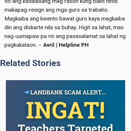
Ito ang kadalasang mag rason kung bakit hindi
makapag-resign ang mga guro sa trabaho.
Magkaiba ang kwento bawat guro kaya magkaiba
din ang diskarte nila sa buhay. Higit sa lahat, mas
nag-uumapaw pa rin ang pasasalamat sa lahat ng
pagkakataon. –
Avril | Helpline PH
Related Stories