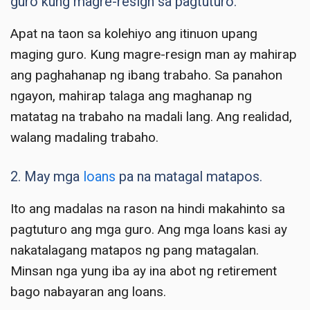
guro kung magre-resign sa pagtuturo.
Apat na taon sa kolehiyo ang itinuon upang
maging guro. Kung magre-resign man ay mahirap
ang paghahanap ng ibang trabaho. Sa panahon
ngayon, mahirap talaga ang maghanap ng
matatag na trabaho na madali lang. Ang realidad,
walang madaling trabaho.
2. May mga
loans
pa na matagal matapos.
Ito ang madalas na rason na hindi makahinto sa
pagtuturo ang mga guro. Ang mga loans kasi ay
nakatalagang matapos ng pang matagalan.
Minsan nga yung iba ay ina abot ng retirement
bago nabayaran ang loans.