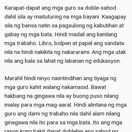
Karapat-dapat ang mga guro sa doble-sahod
dahil sila ay maituturing na mga bayani. Kaagapay
sila ng bansa natin sa pagsulong ng kabutihan at
gabay ng mga bata. Hindi madali ang kanilang
mga trabaho. Libro, bolpen at papel ang sandata
nila na hindi nakikita ng nakararami. Ang mga utak
nila ang bala sa lahat ng labanan ng edukasyon.
Marahil hindi ninyo naiintindihan ang tiyaga ng
mga guro kahit walang nakamasid. Bawat
hakbang na gingawa nila ay buong puso nilang
inialay para mga mag-aaral. Hindi alintana ng mga
guro ang dami ng trabaho nila dahil alam nilang
ginagawa nila ito para sa mga bata. Ito ang mga
rason kung bakit dapat doblehin ang sahod ng