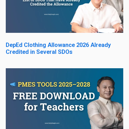
DepEd Clothing Allowance 2026 Already
Credited in Several SDOs