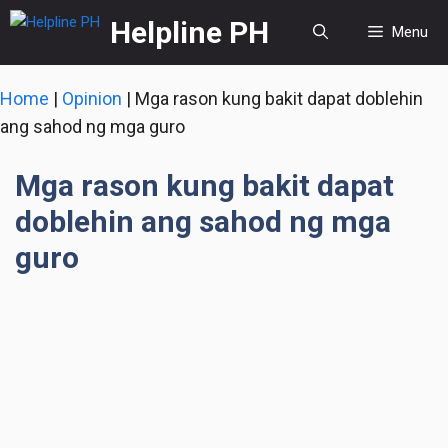
Skip
Helpline PH
Menu
to
content
Home
|
Opinion
|
Mga rason kung bakit dapat doblehin
ang sahod ng mga guro
Mga rason kung bakit dapat
doblehin ang sahod ng mga
guro