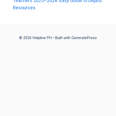
Teachers 2025–2028: Easy Guide to DepEd
Resources
© 2026 Helpline PH
• Built with
GeneratePress